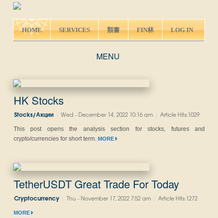
HOME
SERVICES
類書
FIN林
LOG IN
MENU
HK Stocks
|
|
Stocks/Акции
Wed - December 14, 2022 10:16 am
Article Hits:1029
This post opens the analysis section for stocks, futures and
crypto/currencies for short term.
MORE
TetherUSDT Great Trade For Today
|
|
Cryptocurrency
Thu - November 17, 2022 7:52 am
Article Hits:1272
MORE