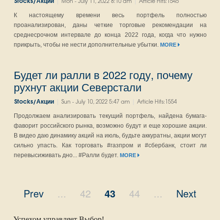
|
|
Stocks/Акции
Mon - July 11, 2022 8:10 am
Article Hits:1545
К настоящему времени весь портфель полностью
проанализирован, даны четкие торговые рекомендации на
среднесрочном интервале до конца 2022 года, когда что нужно
прикрыть, чтобы не нести дополнительные убытки.
MORE
Будет ли ралли в 2022 году, почему
рухнут акции Северстали
|
|
Stocks/Акции
Sun - July 10, 2022 5:47 am
Article Hits:1554
Продолжаем анализировать текущий портфель, найдена бумага-
фаворит российского рынка, возможно будут и еще хорошие акции.
В видео даю динамику акций на июль, будьте аккуратны, акции могут
сильно упасть. Как торговать #газпром и #сбербанк, стоит ли
перевысиживать дно... #Ралли будет.
MORE
Prev
...
42
43
44
...
Next
Успехом управляет Выбор!