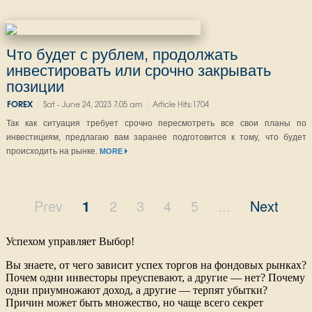
Что будет с рублем, продолжать
инвестировать или срочно закрывать
позиции
|
|
FOREX
Sat - June 24, 2023 7:05 am
Article Hits:1704
Так как ситуация требует срочно пересмотреть все свои планы по
инвестициям, предлагаю вам заранее подготовится к тому, что будет
происходить на рынке.
MORE
Prev
1
2
3
4
5
...
Next
Успехом управляет Выбор!
Вы знаете, от чего зависит успех торгов на фондовых рынках?
Почем одни инвесторы преуспевают, а другие — нет? Почему
одни приумножают доход, а другие — терпят убытки?
Причин может быть множество, но чаще всего секрет