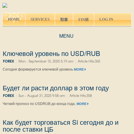
HOME
SERVICES
LOG IN
類書
FIN林
MENU
Ключевой уровень по USD/RUB
|
|
FOREX
Mon - September 15, 2025 5:19 am
Article Hits:365
Сегодня формируется ключевой уровень
MORE
Будет ли расти доллар в этом году
|
|
FOREX
Sun - August 31, 2025 9:58 am
Article Hits:358
Четкий прогноз по USDRUB до конца года.
MORE
Как будет торговаться Si сегодня до и
после ставки ЦБ