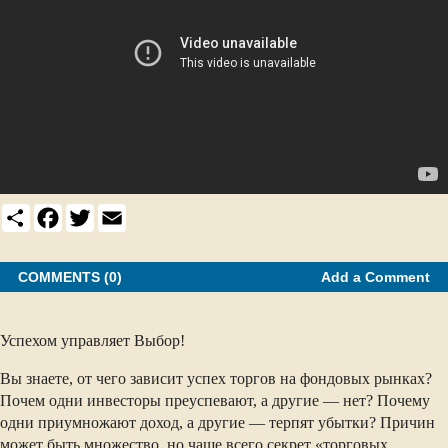
S
F
T
E
h
a
w
m
a
c
i
a
r
e
t
i
e
b
t
l
COMMENTS (0)
Add a Comment
o
e
o
r
k
Успехом управляет Выбор!
Вы знаете, от чего зависит успех торгов на фондовых рынках?
Почем одни инвесторы преуспевают, а другие — нет? Почему
одни приумножают доход, а другие — терпят убытки? Причин
может быть множество, но чаще всего секрет «торговых