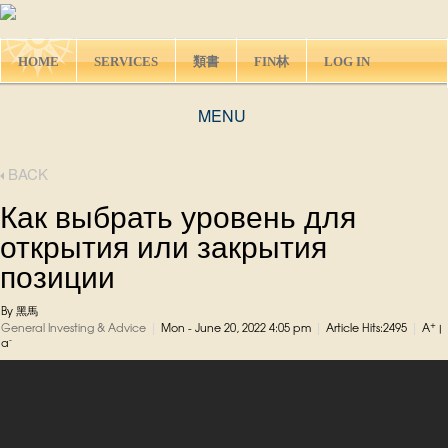
HOME
SERVICES
類書
FIN林
LOG IN
MENU
BACK
Как выбрать уровень для
открытия или закрытия
позиции
By 黑馬
|
|
|
+
General Investing & Advice
Mon - June 20, 2022 4:05 pm
Article Hits:2495
A
|
-
a