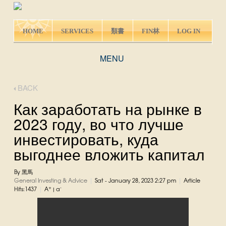
HOME
SERVICES
類書
FIN林
LOG IN
MENU
BACK
Как заработать на рынке в
2023 году, во что лучше
инвестировать, куда
выгоднее вложить капитал
By 黑馬
|
|
General Investing & Advice
Sat - January 28, 2023 2:27 pm
Article
|
+
-
Hits:1437
A
|
a