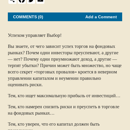
h
a
w
m
a
c
i
a
r
e
t
i
e
b
t
l
COMMENTS (0)
Add a Comment
o
e
o
r
k
Успехом управляет Выбор!
Вы знаете, от чего зависит успех торгов на фондовых
рынках? Почем одни инвесторы преуспевают, а другие
— нет? Почему одни приумножают доход, а другие —
терпят убытки? Причин может быть множество, но чаще
всего секрет «торговых провалов» кроется в неверном
управлении капиталом и неумении правильно
оценивать риски.
Тем, кто ищет максимальную прибыль от инвестиций…
Тем, кто намерен снизить риски и преуспеть в торговле
на фондовых рынках…
Тем, кто уверен, что его капитал должен быть