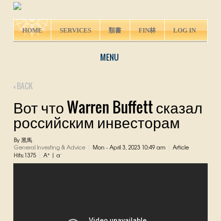
HOME
SERVICES
類書
FIN林
LOG IN
MENU
BACK
Вот что Warren Buffett сказал
российским инвесторам
By 黑馬
General Investing & Advice
Mon - April 3, 2023 10:49 am
Article
|
|
+
-
Hits:1375
A
|
a
|