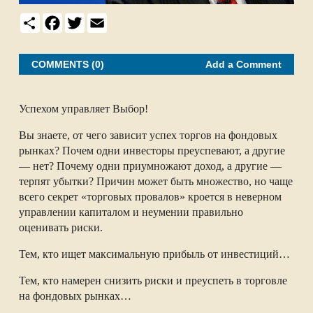
S
F
T
E
h
a
w
m
a
c
i
a
r
e
t
i
e
b
t
l
COMMENTS (0)
Add a Comment
o
e
o
r
k
Успехом управляет Выбор!
Вы знаете, от чего зависит успех торгов на фондовых
рынках? Почем одни инвесторы преуспевают, а другие
— нет? Почему одни приумножают доход, а другие —
терпят убытки? Причин может быть множество, но чаще
всего секрет «торговых провалов» кроется в неверном
управлении капиталом и неумении правильно
оценивать риски.
Тем, кто ищет максимальную прибыль от инвестиций…
Тем, кто намерен снизить риски и преуспеть в торговле
на фондовых рынках…