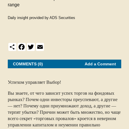
range
Daily insight provided by
ADS Securities
S
F
T
E
h
a
w
m
a
c
i
a
r
e
t
i
e
b
t
l
COMMENTS (0)
Add a Comment
o
e
o
r
k
Успехом управляет Выбор!
Вы знаете, от чего зависит успех торгов на фондовых
рынках? Почем одни инвесторы преуспевают, а другие
— нет? Почему одни приумножают доход, а другие —
терпят убытки? Причин может быть множество, но чаще
всего секрет «торговых провалов» кроется в неверном
управлении капиталом и неумении правильно