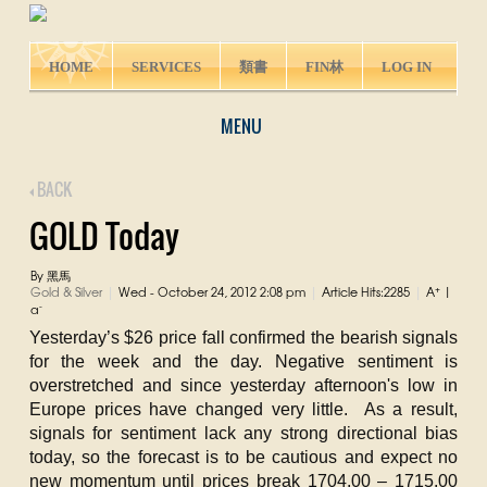
HOME
SERVICES
類書
FIN林
LOG IN
MENU
BACK
GOLD Today
By 黑馬
+
Gold & Silver
Wed - October 24, 2012 2:08 pm
Article Hits:2285
A
|
|
|
|
-
a
Yesterday’s $26 price fall confirmed the bearish signals
for the week and the day. Negative sentiment is
overstretched and since yesterday afternoon's low in
Europe prices have changed very little. As a result,
signals for sentiment lack any strong directional bias
today, so the forecast is to be cautious and expect no
new momentum until prices break 1704.00 – 1715.00