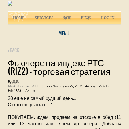
HOME
SERVICES
類書
FIN林
LOG IN
MENU
BACK
Фьючерс на индекс РТС
(RIZ2) - торговая стратегия
By 黑馬
Market Indexes & ETF
Thu - November 29, 2012 1:44 pm
Article
|
|
+
-
Hits:1823
A
|
a
|
28 еще не самый худший день...
Открытие рынка в "-"
ПОКУПАЕМ, ждем, продаем на отскоке в обед (11
или 13 часов) или тянем до вечера. Добрать/