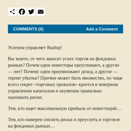
S
F
T
E
h
a
w
m
a
c
i
a
r
e
t
i
e
b
t
l
COMMENTS (0)
Add a Comment
o
e
o
r
k
Успехом управляет Выбор!
Вы знаете, от чего зависит успех торгов на фондовых
рынках? Почем одни инвесторы преуспевают, а другие
— нет? Почему одни приумножают доход, а другие —
терпят убытки? Причин может быть множество, но чаще
всего секрет «торговых провалов» кроется в неверном
управлении капиталом и неумении правильно
оценивать риски.
Тем, кто ищет максимальную прибыль от инвестиций…
Тем, кто намерен снизить риски и преуспеть в торговле
на фондовых рынках…