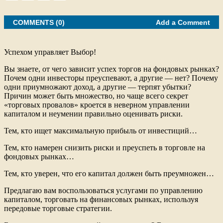
a
c
i
a
r
e
t
i
e
COMMENTS (0)
b
t
l
Add a Comment
o
e
o
r
k
Успехом управляет Выбор!
Вы знаете, от чего зависит успех торгов на фондовых рынках?
Почем одни инвесторы преуспевают, а другие — нет? Почему
одни приумножают доход, а другие — терпят убытки?
Причин может быть множество, но чаще всего секрет
«торговых провалов» кроется в неверном управлении
капиталом и неумении правильно оценивать риски.
Тем, кто ищет максимальную прибыль от инвестиций…
Тем, кто намерен снизить риски и преуспеть в торговле на
фондовых рынках…
Тем, кто уверен, что его капитал должен быть преумножен…
Предлагаю вам воспользоваться услугами по управлению
капиталом, торговать на финансовых рынках, используя
передовые торговые стратегии.