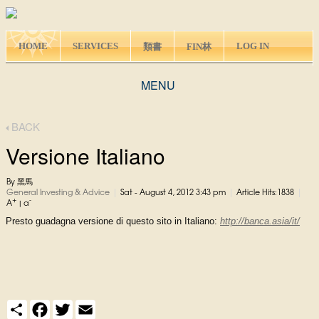
HOME
SERVICES
LOG IN
類書
FIN林
MENU
BACK
Versione Italiano
By 黑馬
|
|
|
General Investing & Advice
Sat - August 4, 2012 3:43 pm
Article Hits:1838
+
-
A
|
a
Presto guadagna versione di questo sito in Italiano:
http://banca.asia/it/
S
F
T
E
h
a
w
m