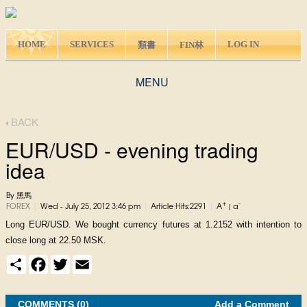
HOME
SERVICES
LOG IN
類書
FIN林
MENU
BACK
EUR/USD - evening trading
idea
By 黑馬
+
-
|
|
|
FOREX
Wed - July 25, 2012 3:46 pm
Article Hits:2291
A
|
a
Long EUR/USD. We bought currency futures at 1.2152 with intention to
close long at 22.50 MSK.
S
F
T
E
h
a
w
m
a
c
i
a
r
e
t
i
e
COMMENTS (0)
b
t
l
Add a Comment