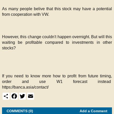
As many
people
belive that this stock may have a potential
from cooperation with VW.
However, this change couldn't happen overnight. But will this
waiting be profitable compared to investments in other
stocks?
If you need to know more how to profit from future timing,
order and use W1 forecast instead
https://banca.asia/contact/
S
F
T
E
h
a
w
m
a
c
i
a
r
e
t
i
e
COMMENTS (0)
b
t
l
Add a Comment