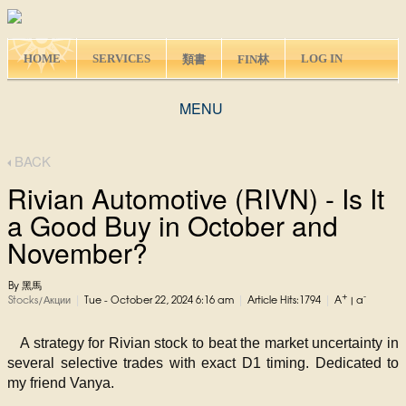
HOME
SERVICES
LOG IN
類書
FIN林
MENU
BACK
Rivian Automotive (RIVN) - Is It
a Good Buy in October and
November?
By 黑馬
+
-
|
|
|
Stocks/Акции
Tue - October 22, 2024 6:16 am
Article Hits:1794
A
|
a
A strategy for Rivian stock to beat the market uncertainty in
several selective trades with exact D1 timing. Dedicated to
my friend Vanya.