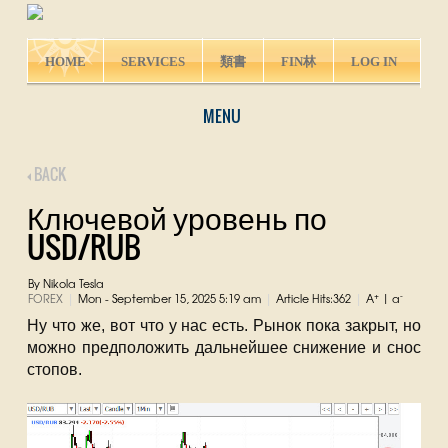
HOME
SERVICES
類書
FIN林
LOG IN
MENU
BACK
Ключевой уровень по
USD/RUB
By Nikola Tesla
+
-
FOREX
Mon - September 15, 2025 5:19 am
Article Hits:362
A
|
a
|
|
|
Ну что же, вот что у нас есть. Рынок пока закрыт, но
можно предположить дальнейшее снижение и снос
стопов.