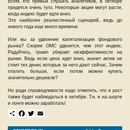
Всем, кто привык слушать аналитиков, в октябре
придется очень туго. Некоторые акции могут расти,
когда индекс будет идти вниз.
Это наиболее реалистичный сценарий, ведь до
нового года еще много времени.
Или вы за удвоение капитализации фондового
рынка? Скорее ОМС удвоится, чем этот индекс.
Радуйтесь, трамп убирает неэффективности на
рынке. Ведь если цена идет вниз, значит актив не
стоит тех денег, которые за него дают сейчас. Зачем
платить больше, если потом можно купить
значительно дешевле?
Но ради справедливости надо отметить, что и рост
также будет наблюдаться в октябре. Т.е. и на шорте
и лонге можно заработать!
S
F
T
E
h
a
w
m
a
c
i
a
r
e
t
i