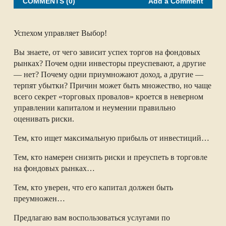
e
b
t
l
COMMENTS (0)
Add a Comment
o
e
o
r
k
Успехом управляет Выбор!
Вы знаете, от чего зависит успех торгов на фондовых
рынках? Почем одни инвесторы преуспевают, а другие
— нет? Почему одни приумножают доход, а другие —
терпят убытки? Причин может быть множество, но чаще
всего секрет «торговых провалов» кроется в неверном
управлении капиталом и неумении правильно
оценивать риски.
Тем, кто ищет максимальную прибыль от инвестиций…
Тем, кто намерен снизить риски и преуспеть в торговле
на фондовых рынках…
Тем, кто уверен, что его капитал должен быть
преумножен…
Предлагаю вам воспользоваться услугами по