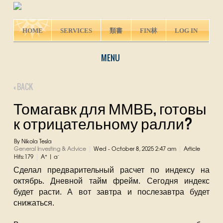
HOME
SERVICES
類書
FIN林
LOG IN
MENU
BACK
Томагавк для ММВБ, готовы
к отрицательному ралли?
By Nikola Tesla
General Investing & Advice
Wed - October 8, 2025 2:47 am
Article
|
|
+
-
Hits:179
A
|
a
|
Сделал предварительный расчет по индексу на
октябрь. Дневной тайм фрейм. Сегодня индекс
будет расти. А вот завтра и послезавтра будет
снижаться.