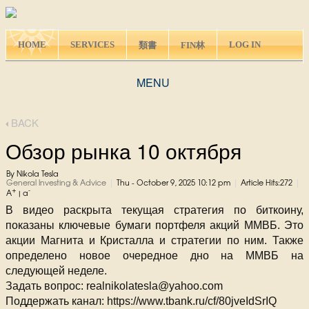
HOME
SERVICES
LOG IN
類書
FIN林
MENU
BACK
Обзор рынка 10 октября
By Nikola Tesla
|
|
|
General Investing & Advice
Thu - October 9, 2025 10:12 pm
Article Hits:272
+
-
A
|
a
В видео раскрыта текущая стратегия по биткоину,
показаны ключевые бумаги портфеля акций ММВБ. Это
акции Магнита и Кристалла и стратегии по ним. Также
определено новое очередное дно на ММВБ на
следующей неделе.
Задать вопрос: realnikolatesla@yahoo.com
Поддержать канал: https://www.tbank.ru/cf/80jveIdSrIQ