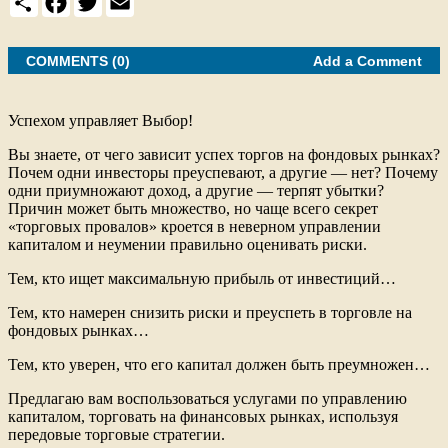
h
a
w
m
a
c
i
a
r
e
t
i
e
COMMENTS (0)
b
t
l
Add a Comment
o
e
o
r
k
Успехом управляет Выбор!
Вы знаете, от чего зависит успех торгов на фондовых рынках?
Почем одни инвесторы преуспевают, а другие — нет? Почему
одни приумножают доход, а другие — терпят убытки?
Причин может быть множество, но чаще всего секрет
«торговых провалов» кроется в неверном управлении
капиталом и неумении правильно оценивать риски.
Тем, кто ищет максимальную прибыль от инвестиций…
Тем, кто намерен снизить риски и преуспеть в торговле на
фондовых рынках…
Тем, кто уверен, что его капитал должен быть преумножен…
Предлагаю вам воспользоваться услугами по управлению
капиталом, торговать на финансовых рынках, используя
передовые торговые стратегии.