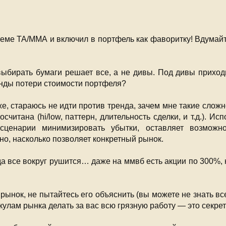
еме ТА/ММА и включил в портфель как фаворитку! Вдумайте
ыбирать бумаги решает все, а не дивы. Под дивы приход
енды потери стоимости портфеля?
рже, стараюсь не идти против тренда, зачем мне такие слож
считана (hi/low, паттерн, длительность сделки, и т.д.). И
 сценарии минимизировать убытки, оставляет возмож
о, насколько позволяет конкретный рынок.
гда все вокруг рушится… даже на ммвб есть акции по 300%, н
 рынок, не пытайтесь его объяснить (вы можете не знать вс
лам рынка делать за вас всю грязную работу — это секрет s