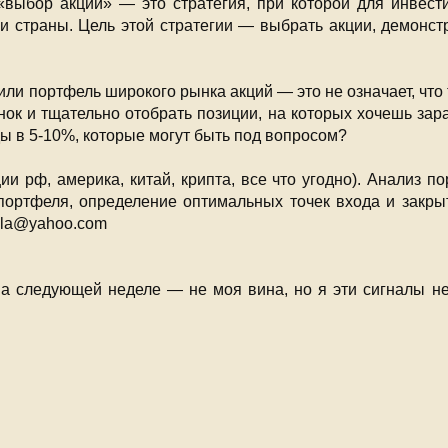
«выбор акций» — это стратегия, при которой для инвес
или страны. Цель этой стратегии — выбрать акции, демон
или портфель широкого рынка акций — это не означает, что
ок и тщательно отобрать позиции, на которых хочешь зара
ы в 5-10%, которые могут быть под вопросом?
ции рф, америка, китай, крипта, все что угодно). Анализ 
портфеля, определение оптимальных точек входа и закрыт
sla@yahoo.com
на следующей неделе — не моя вина, но я эти сигналы н