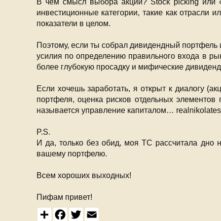
В чем смысл выбора акций? Stock picking или 
инвестиционные категории, такие как отрасли 
показатели в целом.
Поэтому, если ты собрал дивидендный портфель 
усилия по определению правильного входа в рын
более глубокую просадку и мифические дивиденд
Если хочешь заработать, я открыт к диалогу (ак
портфеля, оценка рисков отдельных элементов 
называется управление капиталом… realnikolate
P.S.
И да, только без обид, моя ТС рассчитала дно 
вашему портфелю.
Всем хороших выходных!
Пифам привет!
S
F
T
E
h
a
w
m