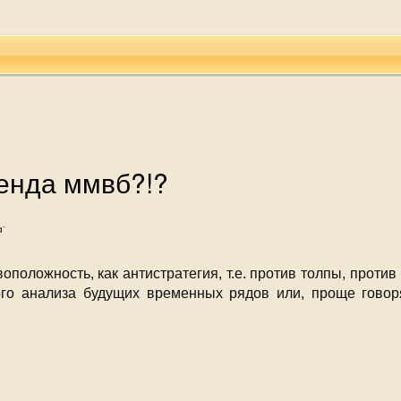
ренда ммвб?!?
-
a
воположность, как антистратегия, т.е. против толпы, прот
го анализа будущих временных рядов или, проще говоря