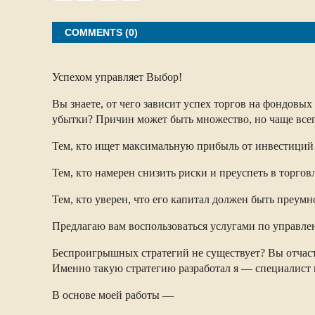
a
c
i
a
r
e
t
i
e
b
t
l
COMMENTS (0)
o
e
o
r
k
Успехом управляет Выбор!
Вы знаете, от чего зависит успех торгов на фондов
убытки? Причин может быть множество, но чаще всег
Тем, кто ищет максимальную прибыль от инвестици
Тем, кто намерен снизить риски и преуспеть в торг
Тем, кто уверен, что его капитал должен быть преу
Предлагаю вам воспользоваться услугами по управле
Беспроигрышных стратегий не существует? Вы отчас
Именно такую стратегию разработал я — специалист
В основе моей работы —