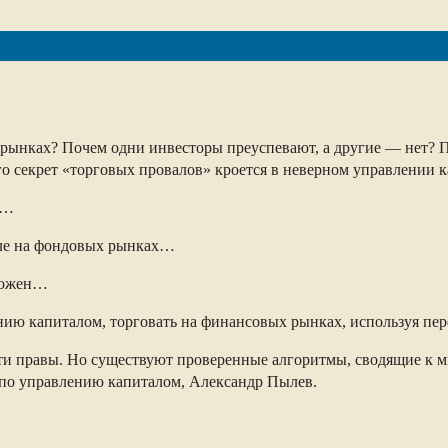
ых рынках? Почем одни инвесторы преуспевают, а другие — нет?
о секрет «торговых провалов» кроется в неверном управлении 
й…
овле на фондовых рынках…
множен…
нию капиталом, торговать на финансовых рынках, используя пер
ти правы. Но существуют проверенные алгоритмы, сводящие к 
 по управлению капиталом, Александр Пылев.