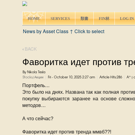
HOME
SERVICES
類書
FIN林
LOG IN
News by Asset Class ↑ Click to select
BACK
Фаворитка идет против т
By Nikola Tesla
|
|
|
+
Stocks/Акции
Fri - October 10, 2025 2:27 am
Article Hits:286
A
|
Портфель…
Это было на днях. Названа так как полная проти
покупку выбираются заранее на основе сложно
методов…
А что сейчас?
Фаворитка идет против тренда ммвб??!