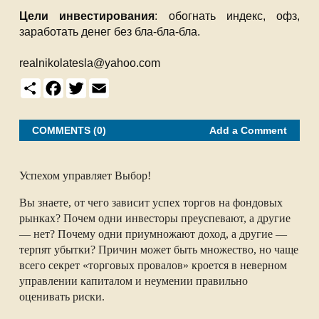
Цели инвестирования
: обогнать индекс, офз,
заработать денег без бла-бла-бла.
realnikolatesla@yahoo.com
S
F
T
E
h
a
w
m
a
c
i
a
r
e
t
i
e
b
t
l
COMMENTS (0)
Add a Comment
o
e
o
r
k
Успехом управляет Выбор!
Вы знаете, от чего зависит успех торгов на фондовых
рынках? Почем одни инвесторы преуспевают, а другие
— нет? Почему одни приумножают доход, а другие —
терпят убытки? Причин может быть множество, но чаще
всего секрет «торговых провалов» кроется в неверном
управлении капиталом и неумении правильно
оценивать риски.