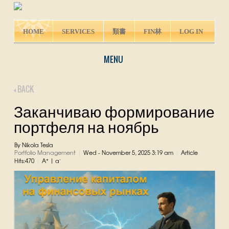
HOME
SERVICES
類書
FIN林
LOG IN
MENU
BACK
Заканчиваю формирование
портфеля на ноябрь
By Nikola Tesla
Portfolio Management
Wed - November 5, 2025 3:19 am
Article
|
|
+
-
Hits:470
A
|
a
|