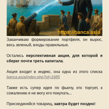
Заканчиваю формирование портфеля, он вырос,
весь зеленый, входы правильные.
Остались
перспективная акция, для которой я
сберег почти треть капитала
.
Акция входит в индекс, она одна из этого списка
banca.asia/index.php?id=1685
Также есть супер идея по фьючу, кто торгует, к
сожалению я не могу его покупать...
Присоединяйся товарищ,
завтра будет поздно
!