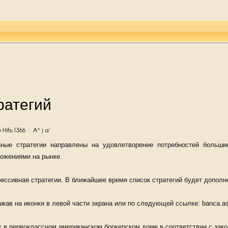
ратегий
|
+
-
e Hits:1366
A
|
a
ные стратегии направлены на удовлетворение потребностей больши
ожениями на рынке.
рессивная стратегии. В ближайшее время список стратегий будет допол
жав на иконки в левой части экрана или по следующей ссылке: banca.asi
х в первоклассном американском брокерском доме в соответствии с за