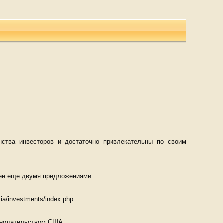
нства инвесторов и достаточно привлекательны по своим
нен еще двумя предложениями.
a/investments/index.php
конодательством США.