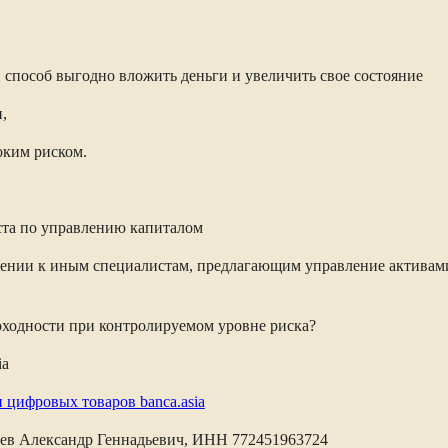
способ выгодно вложить деньги и увеличить свое состояние
,
оким риском.
ста по управлению капиталом
жении к иным специалистам, предлагающим управление активами
оходности при контролируемом уровне риска?
ia
фровых товаров banca.asia
лев Александр Геннадьевич, ИНН 772451963724