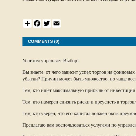
S
F
T
E
h
a
w
m
a
c
i
a
r
e
t
i
e
b
t
l
COMMENTS (0)
o
e
o
r
k
Успехом управляет Выбор!
Вы знаете, от чего зависит успех торгов на фондов
убытки? Причин может быть множество, но чаще всег
Тем, кто ищет максимальную прибыль от инвестици
Тем, кто намерен снизить риски и преуспеть в торг
Тем, кто уверен, что его капитал должен быть преу
Предлагаю вам воспользоваться услугами по управле