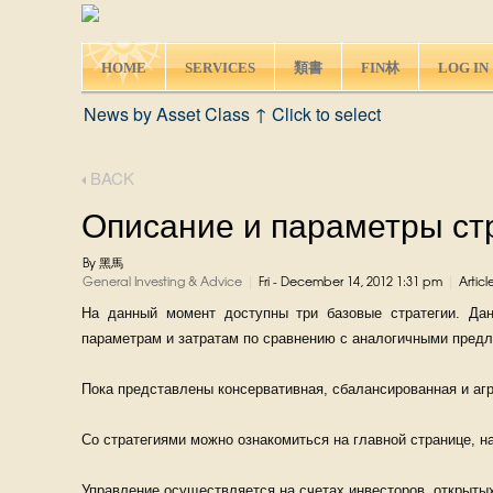
HOME
SERVICES
類書
FIN林
LOG IN
News by Asset Class ↑ Click to select
BACK
Описание и параметры ст
By 黑馬
|
|
General Investing & Advice
Fri - December 14, 2012 1:31 pm
Articl
На данный момент доступны три базовые стратегии. Дан
параметрам и затратам по сравнению с аналогичными предл
Пока представлены консервативная, сбалансированная и аг
Со стратегиями можно ознакомиться на главной странице, на
Управление осуществляется на счетах инвесторов, открыты