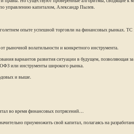
ти правы. Но существуют проверенные алгоритмы, сводящие к 
 по управлению капиталом, Александр Пылев.
оголетнем опыте успешной торговли на финансовых рынках. ТС п
т от рыночной волатильности и конкретного инструмента.
ования вариантов развития ситуации в будущем, позволяющая за
 ОФЗ или инструменты широкого рынка.
годовых и выше.
апитал во время финансовых потрясений…
значительно приумножить свой капитал, полагаясь на разработ