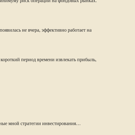
минимуму риск операций на фондовых рынках.
оявилась не вчера, эффективно работает на
 короткий период времени извлекать прибыль,
анные мной стратегии инвестирования…