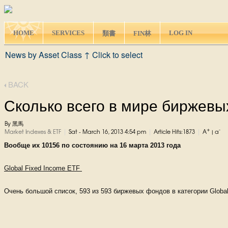
HOME
SERVICES
LOG IN
類書
FIN林
News by Asset Class ↑ Click to select
BACK
Сколько всего в мире биржевы
By 黑馬
+
-
|
|
|
Market Indexes & ETF
Sat - March 16, 2013 4:54 pm
Article Hits:1873
A
|
a
Вообще их 10156 по состоянию на 16 марта 2013 года
Global
Fixed Income
ETF
Очень большой список, 593 из 593 биржевых фондов в категории Globa