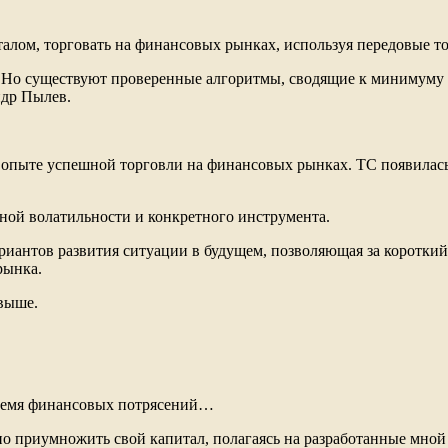
алом, торговать на финансовых рынках, используя передовые то
. Но существуют проверенные алгоритмы, сводящие к минимуму
ндр Пылев.
м опыте успешной торговли на финансовых рынках. ТС появилась
чной волатильности и конкретного инструмента.
ариантов развития ситуации в будущем, позволяющая за коротк
рынка.
 выше.
 время финансовых потрясений…
но приумножить свой капитал, полагаясь на разработанные мно