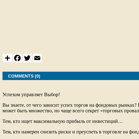
S
F
T
E
h
a
w
m
a
c
i
a
r
e
t
i
e
COMMENTS (0)
b
t
l
o
e
o
r
k
Успехом управляет Выбор!
Вы знаете, от чего зависит успех торгов на фондовых рынках
может быть множество, но чаще всего секрет «торговых прова
Тем, кто ищет максимальную прибыль от инвестиций…
Тем, кто намерен снизить риски и преуспеть в торговле на ф