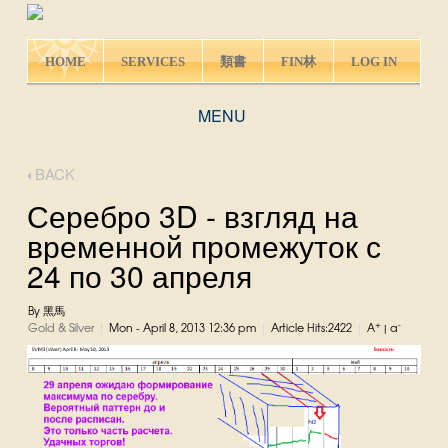
HOME
SERVICES
類書
FIN林
LOG IN
MENU
BACK
Серебро 3D - взгляд на
временной промежуток с
24 по 30 апреля
By 黑馬
|
|
|
+
-
Gold & Silver
Mon - April 8, 2013 12:36 pm
Article Hits:2422
A
|
a