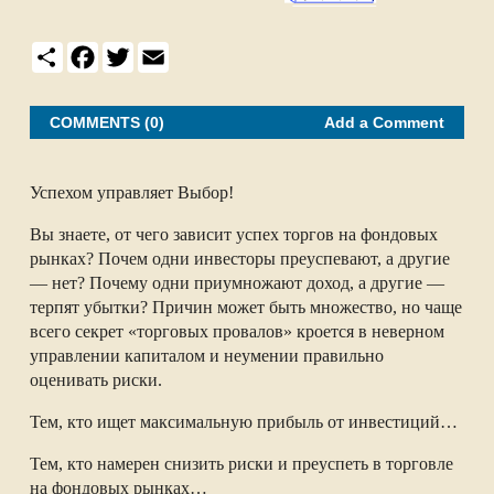
S
F
T
E
h
a
w
m
a
c
i
a
r
e
t
i
e
b
t
l
COMMENTS (0)
Add a Comment
o
e
o
r
k
Успехом управляет Выбор!
Вы знаете, от чего зависит успех торгов на фондовых
рынках? Почем одни инвесторы преуспевают, а другие
— нет? Почему одни приумножают доход, а другие —
терпят убытки? Причин может быть множество, но чаще
всего секрет «торговых провалов» кроется в неверном
управлении капиталом и неумении правильно
оценивать риски.
Тем, кто ищет максимальную прибыль от инвестиций…
Тем, кто намерен снизить риски и преуспеть в торговле
на фондовых рынках…