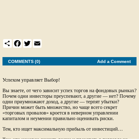
S
F
T
E
h
a
w
m
a
c
i
a
r
e
t
i
e
COMMENTS (0)
b
t
l
Add a Comment
o
e
o
r
k
Успехом управляет Выбор!
Вы знаете, от чего зависит успех торгов на фондовых рынках?
Почем одни инвесторы преуспевают, а другие — нет? Почему
одни приумножают доход, а другие — терпят убытки?
Причин может быть множество, но чаще всего секрет
«торговых провалов» кроется в неверном управлении
капиталом и неумении правильно оценивать риски.
Тем, кто ищет максимальную прибыль от инвестиций…