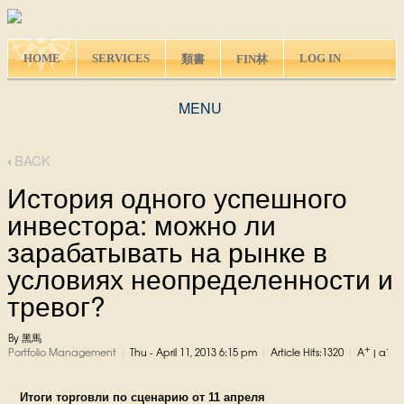
HOME
SERVICES
LOG IN
類書
FIN林
MENU
BACK
История одного успешного
инвестора: можно ли
зарабатывать на рынке в
условиях неопределенности и
тревог?
By 黑馬
+
-
|
|
|
Portfolio Management
Thu - April 11, 2013 6:15 pm
Article Hits:1320
A
|
a
Итоги торговли по сценарию от 11 апреля