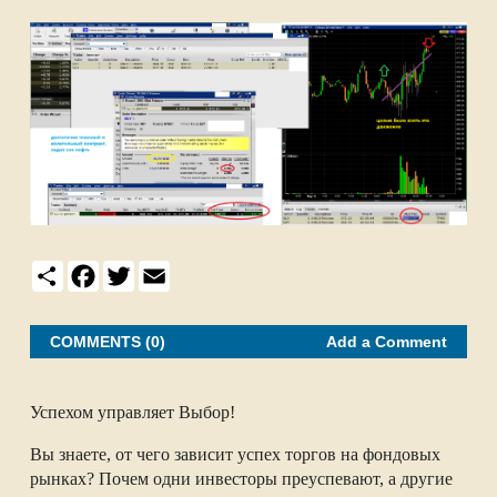
S
F
T
E
h
a
w
m
a
c
i
a
r
e
t
i
e
b
t
l
COMMENTS (0)
Add a Comment
o
e
o
r
k
Успехом управляет Выбор!
Вы знаете, от чего зависит успех торгов на фондовых
рынках? Почем одни инвесторы преуспевают, а другие