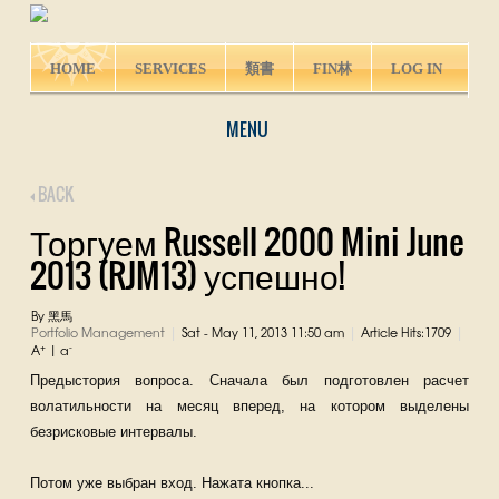
HOME
SERVICES
類書
FIN林
LOG IN
MENU
BACK
Торгуем Russell 2000 Mini June
2013 (RJM13) успешно!
By 黑馬
Portfolio Management
Sat - May 11, 2013 11:50 am
Article Hits:1709
|
|
|
+
-
A
|
a
Предыстория вопроса. Сначала был подготовлен расчет
волатильности на месяц вперед, на котором выделены
безрисковые интервалы.
Потом уже выбран вход. Нажата кнопка...