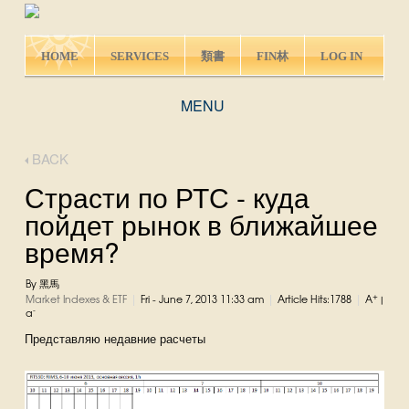
HOME
SERVICES
類書
FIN林
LOG IN
MENU
BACK
Страсти по РТС - куда
пойдет рынок в ближайшее
время?
By 黑馬
|
|
|
+
Market Indexes & ETF
Fri - June 7, 2013 11:33 am
Article Hits:1788
A
|
-
a
Представляю недавние расчеты