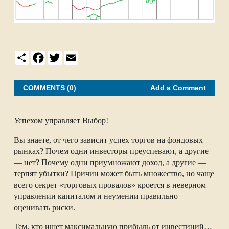
S
F
T
E
h
a
w
m
a
c
i
a
r
e
t
i
e
b
t
l
COMMENTS (0)
Add a Comment
o
e
o
r
k
Успехом управляет Выбор!
Вы знаете, от чего зависит успех торгов на фондовых
рынках? Почем одни инвесторы преуспевают, а другие
— нет? Почему одни приумножают доход, а другие —
терпят убытки? Причин может быть множество, но чаще
всего секрет «торговых провалов» кроется в неверном
управлении капиталом и неумении правильно
оценивать риски.
Тем, кто ищет максимальную прибыль от инвестиций…