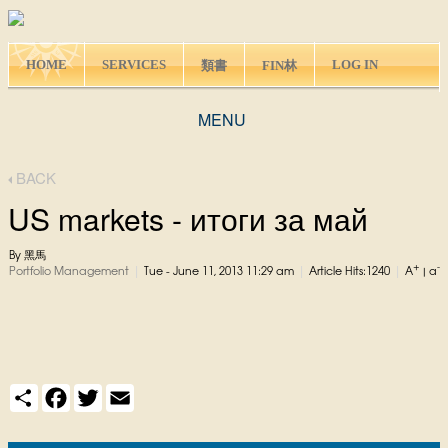
HOME
SERVICES
LOG IN
類書
FIN林
MENU
BACK
US markets - итоги за май
By 黑馬
+
-
|
|
|
Portfolio Management
Tue - June 11, 2013 11:29 am
Article Hits:1240
A
|
a
S
F
T
E
h
a
w
m
a
c
i
a
r
e
t
i