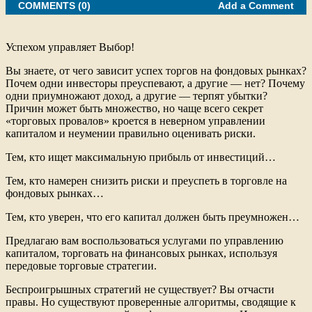
e
COMMENTS (0)
b
t
l
Add a Comment
o
e
o
r
k
Успехом управляет Выбор!
Вы знаете, от чего зависит успех торгов на фондовых рынках?
Почем одни инвесторы преуспевают, а другие — нет? Почему
одни приумножают доход, а другие — терпят убытки?
Причин может быть множество, но чаще всего секрет
«торговых провалов» кроется в неверном управлении
капиталом и неумении правильно оценивать риски.
Тем, кто ищет максимальную прибыль от инвестиций…
Тем, кто намерен снизить риски и преуспеть в торговле на
фондовых рынках…
Тем, кто уверен, что его капитал должен быть преумножен…
Предлагаю вам воспользоваться услугами по управлению
капиталом, торговать на финансовых рынках, используя
передовые торговые стратегии.
Беспроигрышных стратегий не существует? Вы отчасти
правы. Но существуют проверенные алгоритмы, сводящие к