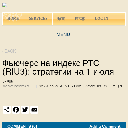
HOME
SERVICES
LOG IN
類書
FIN林
MENU
BACK
Фьючерс на индекс РТС
(RIU3): стратегии на 1 июля
By 黑馬
+
-
|
|
|
Market Indexes & ETF
Sat - June 29, 2013 11:21 am
Article Hits:1791
A
|
a
S
F
T
E
h
a
w
m
a
c
i
a
r
e
t
i
e
COMMENTS (0)
b
t
l
Add a Comment