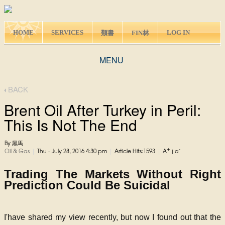
HOME
SERVICES
LOG IN
類書
FIN林
MENU
BACK
Brent Oil After Turkey in Peril:
This Is Not The End
By 黑馬
+
-
|
|
|
Oil & Gas
Thu - July 28, 2016 4:30 pm
Article Hits:1593
A
|
a
Trading The Markets Without Right
Prediction Could Be Suicidal
I'have shared my view recently, but now I found out that the