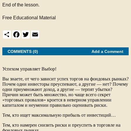
End of the lesson.
Free Educational Material
S
F
T
E
h
a
w
m
a
c
i
a
r
e
t
i
e
COMMENTS (0)
b
t
l
Add a Comment
o
e
o
r
k
Успехом управляет Выбор!
Вы знаете, от чего зависит успех торгов на фондовых рынках?
Почем одни инвесторы преуспевают, а другие — нет? Почему
одни приумножают доход, а другие — терпят убытки?
Причин может быть множество, но чаще всего секрет
«торговых провалов» кроется в неверном управлении
капиталом и неумении правильно оценивать риски.
Тем, кто ищет максимальную прибыль от инвестиций…
Тем, кто намерен снизить риски и преуспеть в торговле на
фондовых рынках…