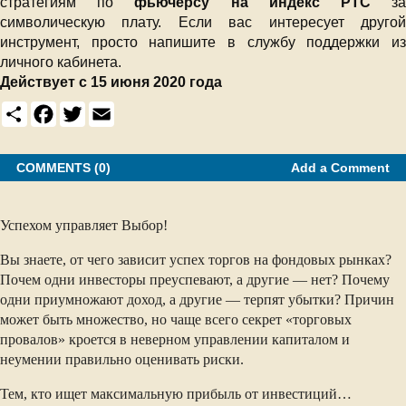
стратегиям по
фьючерсу на индекс РТС
з
символическую плату. Если вас интересует другой
инструмент, просто напишите в службу поддержки из
личного кабинета.
Действует с 15 июня 2020 года
S
F
T
E
h
a
w
m
a
c
i
a
r
e
t
i
e
b
t
l
COMMENTS (0)
Add a Comment
o
e
o
r
k
Успехом управляет Выбор!
Вы знаете, от чего зависит успех торгов на фондовых рынках?
Почем одни инвесторы преуспевают, а другие — нет? Почему
одни приумножают доход, а другие — терпят убытки? Причин
может быть множество, но чаще всего секрет «торговых
провалов» кроется в неверном управлении капиталом и
неумении правильно оценивать риски.
Тем, кто ищет максимальную прибыль от инвестиций…