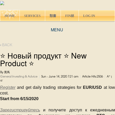
HOME
SERVICES
類書
FIN林
LOG IN
MENU
BACK
⭐ Новый продукт ⭐ New
Product ⭐
By 黑馬
|
|
|
+
General Investing & Advice
Sun - June 14, 2020 7:21 am
Article Hits:2506
A
|
-
a
Register
and get daily trading strategies for
EUR/USD
at lo
cost.
Start from 6/15/2020
Зарегистрируйтесь
и получите доступ к ежедневным