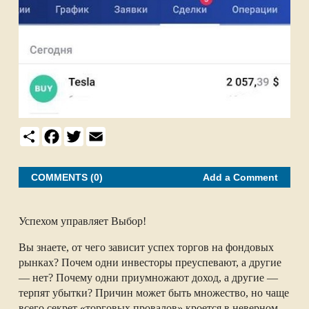
S
F
T
E
h
a
w
m
a
c
i
a
r
e
t
i
e
b
t
l
COMMENTS (0)
Add a Comment
o
e
o
r
k
Успехом управляет Выбор!
Вы знаете, от чего зависит успех торгов на фондовых
рынках? Почем одни инвесторы преуспевают, а другие
— нет? Почему одни приумножают доход, а другие —
терпят убытки? Причин может быть множество, но чаще
всего секрет «торговых провалов» кроется в неверном