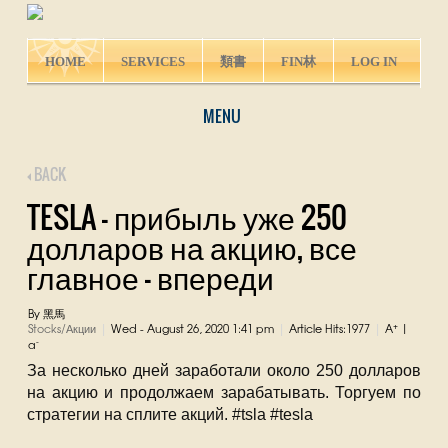
HOME
SERVICES
類書
FIN林
LOG IN
MENU
BACK
TESLA - прибыль уже 250
долларов на акцию, все
главное - впереди
By 黑馬
+
Stocks/Акции
Wed - August 26, 2020 1:41 pm
Article Hits:1977
A
|
|
|
|
-
a
За несколько дней заработали около 250 долларов
на акцию и продолжаем зарабатывать. Торгуем по
стратегии на сплите акций. #tsla #tesla