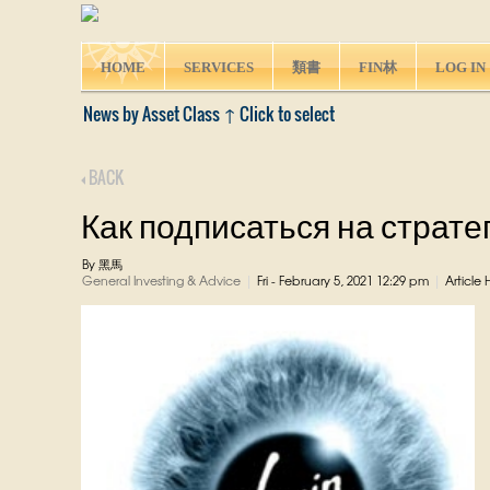
HOME
SERVICES
類書
FIN林
LOG IN
News by Asset Class ↑ Click to select
BACK
Как подписаться на стратег
By 黑馬
General Investing & Advice
Fri - February 5, 2021 12:29 pm
Article 
|
|