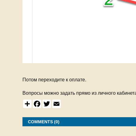
Потом переходите к оплате.
Вопросы можно задать прямо из личного кабинета 
S
F
T
E
h
a
w
m
a
c
i
a
r
e
t
i
e
b
t
l
COMMENTS (0)
o
e
o
r
k