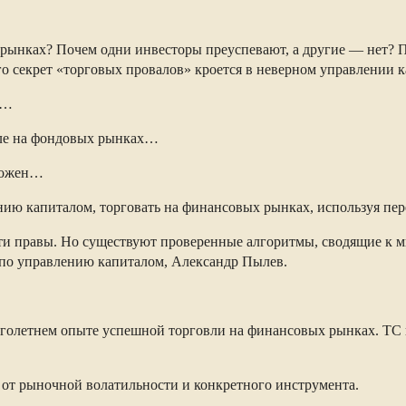
ых рынках? Почем одни инвесторы преуспевают, а другие — нет?
о секрет «торговых провалов» кроется в неверном управлении 
й…
овле на фондовых рынках…
множен…
нию капиталом, торговать на финансовых рынках, используя пер
ти правы. Но существуют проверенные алгоритмы, сводящие к 
 по управлению капиталом, Александр Пылев.
оголетнем опыте успешной торговли на финансовых рынках. ТС п
т от рыночной волатильности и конкретного инструмента.