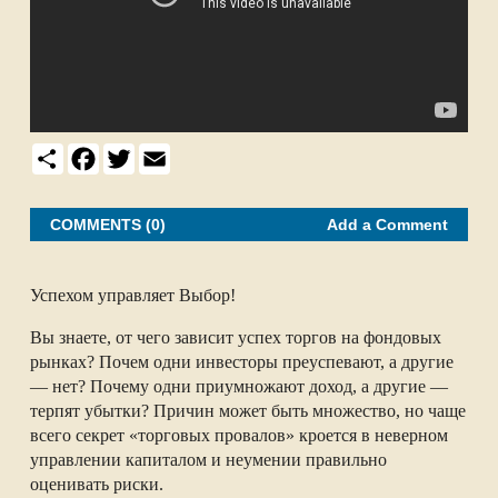
S
F
T
E
h
a
w
m
a
c
i
a
r
e
t
i
e
b
t
l
COMMENTS (0)
Add a Comment
o
e
o
r
k
Успехом управляет Выбор!
Вы знаете, от чего зависит успех торгов на фондовых
рынках? Почем одни инвесторы преуспевают, а другие
— нет? Почему одни приумножают доход, а другие —
терпят убытки? Причин может быть множество, но чаще
всего секрет «торговых провалов» кроется в неверном
управлении капиталом и неумении правильно
оценивать риски.