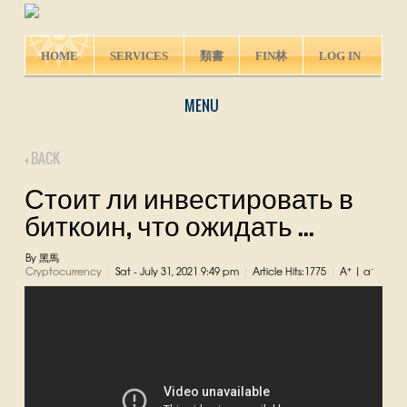
HOME
SERVICES
類書
FIN林
LOG IN
MENU
BACK
Стоит ли инвестировать в
биткоин, что ожидать ...
By 黑馬
+
-
Cryptocurrency
Sat - July 31, 2021 9:49 pm
Article Hits:1775
A
|
a
|
|
|