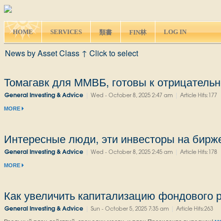
HOME
SERVICES
LOG IN
類書
FIN林
News by Asset Class ↑ Click to select
Томагавк для ММВБ, готовы к отрицатель
|
|
General Investing & Advice
Wed - October 8, 2025 2:47 am
Article Hits:177
MORE
Интересные люди, эти инвесторы на бирже
|
|
General Investing & Advice
Wed - October 8, 2025 2:45 am
Article Hits:178
MORE
Как увеличить капитализацию фондового 
|
|
General Investing & Advice
Sun - October 5, 2025 7:35 am
Article Hits:263