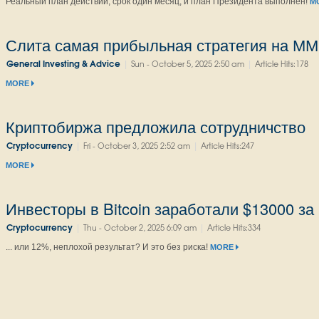
Реальный план действий, срок один месяц, и план Президента выполнен!
M
Слита самая прибыльная стратегия на М
|
|
General Investing & Advice
Sun - October 5, 2025 2:50 am
Article Hits:178
MORE
Криптобиржа предложила сотрудничство
|
|
Cryptocurrency
Fri - October 3, 2025 2:52 am
Article Hits:247
MORE
Инвесторы в Bitcoin заработали $13000 за 1
|
|
Cryptocurrency
Thu - October 2, 2025 6:09 am
Article Hits:334
... или 12%, неплохой результат? И это без риска!
MORE