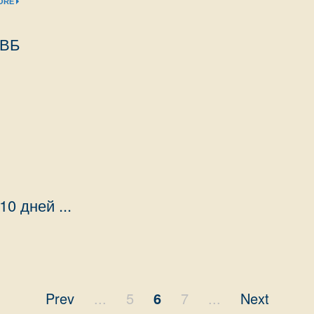
ORE
МВБ
0 дней ...
Prev
...
5
6
7
...
Next