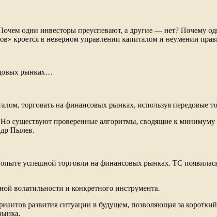
? Почем одни инвесторы преуспевают, а другие — нет? Почему 
лов» кроется в неверном управлении капиталом и неумении прав
ондовых рынках…
алом, торговать на финансовых рынках, используя передовые то
. Но существуют проверенные алгоритмы, сводящие к минимуму
ндр Пылев.
м опыте успешной торговли на финансовых рынках. ТС появилась
чной волатильности и конкретного инструмента.
ариантов развития ситуации в будущем, позволяющая за коротк
рынка.