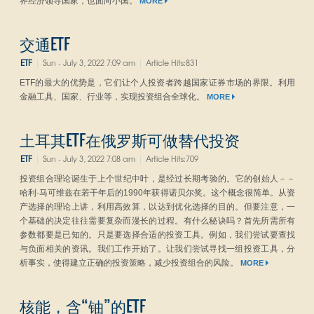
界经济领导国家，也面向小国。
MORE
交通ETF
ETF
Sun - July 3, 2022 7:09 am
Article Hits:831
|
|
ETF的最大的优势是，它们让个人投资者跨越国家证券市场的界限。利用
金融工具、国家、行业等，实现投资组合全球化。
MORE
土耳其ETF在俄罗斯可做替代投资
ETF
Sun - July 3, 2022 7:08 am
Article Hits:709
|
|
投资组合理论诞生于上个世纪中叶，是经过长期考验的。它的创始人－－
哈利·马可维兹在若干年后的1990年获得诺贝尔奖。这个概念很简单。从资
产选择的理论上讲，利用高效算，以达到优化选择的目的。但要注意，一
个基础的决定往往需要复杂而漫长的过程。有什么秘诀吗？首先所需所有
参数都要是已知的。只是要选择合适的投资工具。例如，我们尝试要查找
与负面相关的资讯。我们工作开始了。让我们尝试寻找一组投资工具，分
析事实，使得建立正确的投资策略，减少投资组合的风险。
MORE
核能，含“铀”的ETF