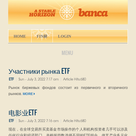
HOME
FIN林
LOGIN
MENU
Участники рынка ETF
ETF
Sun - July 3, 2022 7:17 am
Article Hits:680
|
|
Рынок биржевых фондов состоит из первичного и вторичного
рынков.
MORE
电影业ETF
ETF
Sun - July 3, 2022 7:16 am
Article Hits:680
|
|
现在，在全球交易所买卖基金市场操作的个人和机构投资者几乎可以涉及
任何行业和经济部门，并根据指数选择不同的ETF组合，使其产业多元化